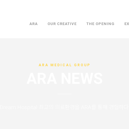
ARA
OUR CREATIVE
THE OPENING
E
ARA MEDICAL GROUP
ARA NEWS
Dream Hospital 최고의 의료환경을 ARA를 통해 경험하다