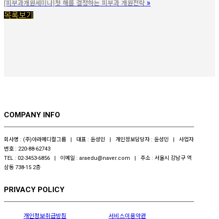
»
[피부과개원세미나]첫 해를 결정하는 피부과 개원전략
목록보기
COMPANY INFO
회사명 : (주)아라메디컬그룹 | 대표 : 윤성민 | 개인정보담당자 : 윤성민 | 사업자
번호 : 220-88-62743
TEL : 02-3453-6856 | 이메일 : araedu@naver.com | 주소 : 서울시 강남구 역
삼동 738-15 2층
PRIVACY POLICY
개인정보취급방침
서비스이용약관