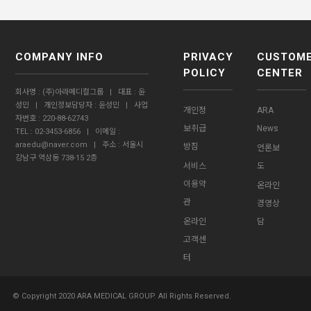
COMPANY INFO
PRIVACY
CUSTOM
POLICY
CENTER
회사명 : (주)아라메디컬그룹 | 대표 : 윤
성민 | 개인정보담당자 : 윤성민 | 사업
개인정
ARA
자번호 : 220-88-62743
보취급
News
TEL : 02-3453-6856 | 이메일 :
araedu@naver.com | 주소 : 서울시
방침
언론보
강남구 역삼동 738-15 2층
서비스
도
이용약
온라인
관
경영상
온라인
담
고객센
터
© Copyright 2020 ARA MEDICAL GROUP. All Rights Reserved.